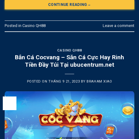
→
CONTINUE READING
Posted in
Casino QH88
Leave a comment
CASINO QH88
Bắn Cá Cocvang – Săn Cá Cực Hay Rinh
Tiền Đầy Túi Tại ubucentrum.net
POSTED ON
THÁNG 9 21, 2023
BY
BRAHAM XIAO
21
Th9