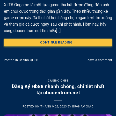
Xì Tố Ongame là một tựa game thu hút được đông đảo anh
em chơi cược trong thời gian gần đây. Theo nhiều thống kê
game cược này đã thu hút hơn hàng chục ngàn lượt tải xuống
và tham gia cá cược ngay sau khi phát hành. Hôm nay, hãy
cùng ubucentrum.net tìm hiểu[…]
→
CONTINUE READING
Posted in
Casino QH88
Leave a comment
CASINO QH88
Đăng Ký Hb88 nhanh chóng, chi tiết nhất
tại ubucentrum.net
POSTED ON
THÁNG 9 26, 2023
BY
BRAHAM XIAO