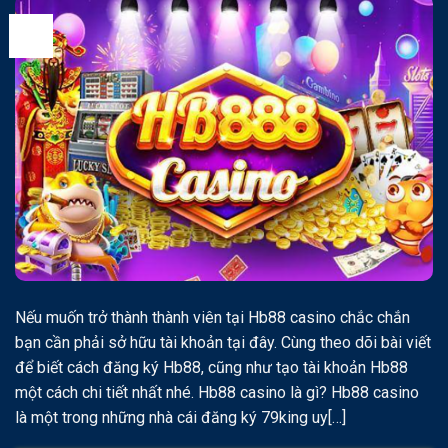
26
Th9
Nếu muốn trở thành thành viên tại Hb88 casino chắc chắn
bạn cần phải sở hữu tài khoản tại đây. Cùng theo dõi bài viết
để biết cách đăng ký Hb88, cũng như tạo tài khoản Hb88
một cách chi tiết nhất nhé. Hb88 casino là gì? Hb88 casino
là một trong những nhà cái đăng ký 79king uy[…]