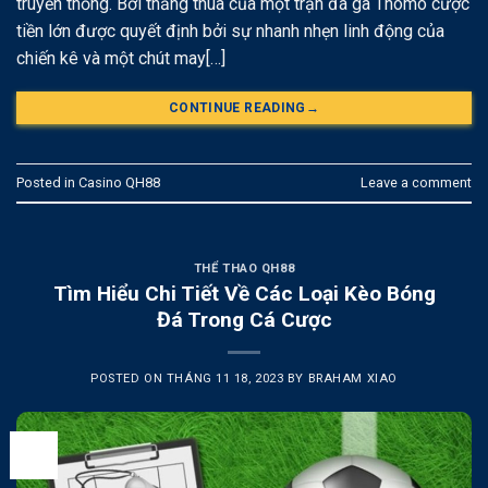
truyền thống. Bởi thắng thua của một trận đá gà Thomo cược
tiền lớn được quyết định bởi sự nhanh nhẹn linh động của
chiến kê và một chút may[…]
→
CONTINUE READING
Posted in
Casino QH88
Leave a comment
THỂ THAO QH88
Tìm Hiểu Chi Tiết Về Các Loại Kèo Bóng
Đá Trong Cá Cược
POSTED ON
THÁNG 11 18, 2023
BY
BRAHAM XIAO
18
Th11