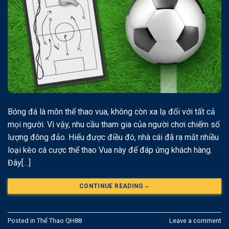
Bóng đá là môn thể thao vua, không còn xa lạ đối với tất cả
mọi người. Vì vậy, nhu cầu tham gia của người chơi chiếm số
lượng đông đảo. Hiểu được điều đó, nhà cái đã ra mắt nhiều
loại kèo cá cược thể thao Vua này để đáp ứng khách hàng.
Đây[…]
→
CONTINUE READING
Posted in
Thể Thao QH88
Leave a comment