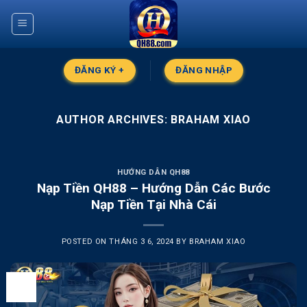
Skip
to
content
ĐĂNG KÝ +
ĐĂNG NHẬP
AUTHOR ARCHIVES:
BRAHAM XIAO
HƯỚNG DẪN QH88
Nạp Tiền QH88 – Hướng Dẫn Các Bước
Nạp Tiền Tại Nhà Cái
POSTED ON
THÁNG 3 6, 2024
BY
BRAHAM XIAO
06
Th3