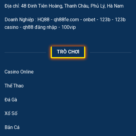
Địa chỉ: 48 Đinh Tiên Hoàng, Thanh Châu, Phủ Lý, Hà Nam
Doanh Nghiệp :
HQ88
-
qh88fe.com
-
onbet
-
123b
-
123b
casino
-
qh88 đăng nhập
-
100vip
TRÒ CHƠI
Casino Online
Thể Thao
Đá Gà
Xổ Số
Bắn Cá