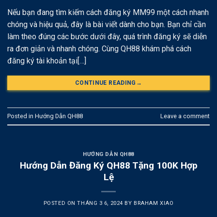
Nếu bạn đang tìm kiếm cách đăng ký MM99 một cách nhanh
chóng và hiệu quả, đây là bài viết dành cho bạn. Bạn chỉ cần
làm theo đúng các bước dưới đây, quá trình đăng ký sẽ diễn
ra đơn giản và nhanh chóng. Cùng QH88 khám phá cách
đăng ký tài khoản tại[…]
→
CONTINUE READING
Posted in
Hướng Dẫn QH88
Leave a comment
HƯỚNG DẪN QH88
Hướng Dẫn Đăng Ký QH88 Tặng 100K Hợp
Lệ
POSTED ON
THÁNG 3 6, 2024
BY
BRAHAM XIAO