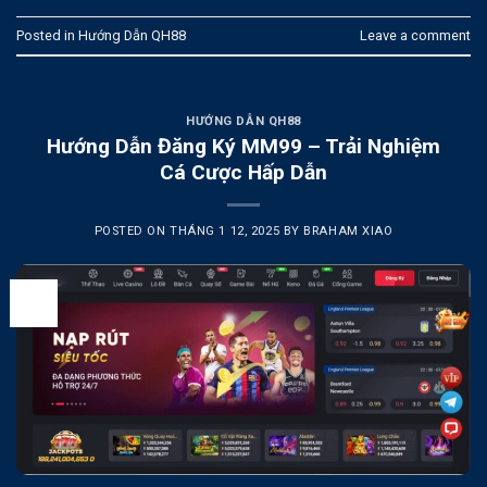
Posted in
Hướng Dẫn QH88
Leave a comment
HƯỚNG DẪN QH88
Hướng Dẫn Đăng Ký MM99 – Trải Nghiệm
Cá Cược Hấp Dẫn
POSTED ON
THÁNG 1 12, 2025
BY
BRAHAM XIAO
12
Th1