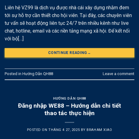
Liên hệ VZ99 là dịch vụ được nhà cái xây dựng nhằm đem
tới sự hỗ trợ cần thiết cho hội viên. Tại đây, các chuyên viên
tư vấn sẽ hoạt động liên tục 24/7 trên nhiều kênh như live
chat, hotline, email và các nền tảng mạng xã hội. Để kết nối
với bộ[…]
→
CONTINUE READING
Posted in
Hướng Dẫn QH88
Leave a comment
HƯỚNG DẪN QH88
Đăng nhập WE88 – Hướng dẫn chi tiết
thao tác thực hiện
POSTED ON
THÁNG 4 27, 2025
BY
BRAHAM XIAO