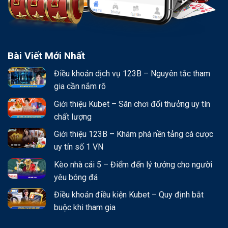
Bài Viết Mới Nhất
Điều khoản dịch vụ 123B – Nguyên tắc tham
gia cần nắm rõ
Giới thiệu Kubet – Sân chơi đổi thưởng uy tín
chất lượng
Giới thiệu 123B – Khám phá nền tảng cá cược
uy tín số 1 VN
Kèo nhà cái 5 – Điểm đến lý tưởng cho người
yêu bóng đá
Điều khoản điều kiện Kubet – Quy định bắt
buộc khi tham gia