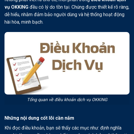
vụ OKKING
đều có lý do tồn tại. Chúng được thiết kế rõ ràng,
dễ hiểu, nhằm đảm bảo người dùng và hệ thống hoạt động
hài hòa, minh bạch.
Tổng quan về điều khoản dịch vụ OKKING
Những nội dung cốt lõi cần nắm
Khi đọc điều khoản, bạn sẽ thấy các mục như: định nghĩa