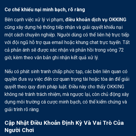
Cơ chế khiếu nại minh bạch, rõ ràng
Bên cạnh việc xử lý vi phạm,
điều khoản dịch vụ OKKING
cũng xây dựng hệ thống tiếp nhận và giải quyết khiếu nại
một cách chuyên nghiệp. Người dùng có thể liên hệ trực tiếp
với đội ngũ hỗ trợ qua email hoặc khung chat trực tuyến. Tất
cả phản ánh sẽ được xác nhận và phản hồi trong vòng 72
giờ, kèm theo văn bản ghi nhận kết quả xử lý.
Nếu có phát sinh tranh chấp phức tạp, các bên liên quan có
quyền đưa vụ việc đến cơ quan trọng tài hoặc tòa án để giải
quyết theo quy định pháp luật. Điều này cho thấy OKKING
không né tránh trách nhiệm, mà ngược lại, còn chủ động xây
dựng môi trường cá cược minh bạch, có thể kiểm chứng và
giải trình rõ ràng.
Cập Nhật Điều Khoản Định Kỳ Và Vai Trò Của
Người Chơi