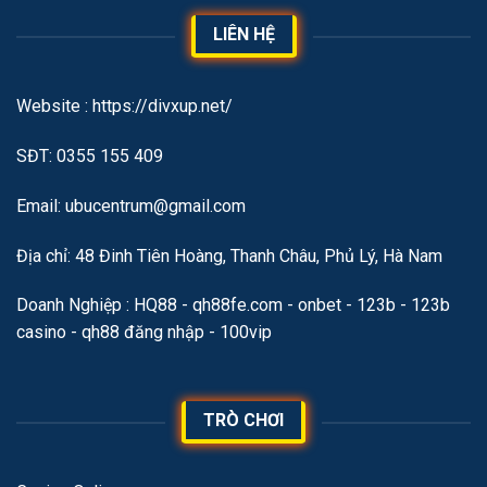
LIÊN HỆ
Website :
https://divxup.net/
SĐT: 0355 155 409
Email:
ubucentrum@gmail.com
Địa chỉ: 48 Đinh Tiên Hoàng, Thanh Châu, Phủ Lý, Hà Nam
Doanh Nghiệp :
HQ88
-
qh88fe.com
-
onbet
-
123b
-
123b
casino
-
qh88 đăng nhập
-
100vip
TRÒ CHƠI