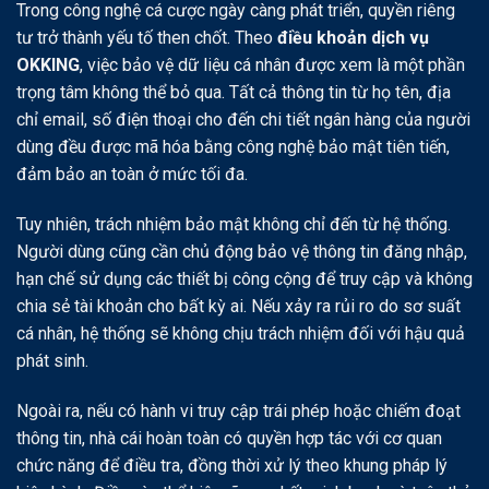
Trong công nghệ cá cược ngày càng phát triển, quyền riêng
tư trở thành yếu tố then chốt. Theo
điều khoản dịch vụ
OKKING
, việc bảo vệ dữ liệu cá nhân được xem là một phần
trọng tâm không thể bỏ qua. Tất cả thông tin từ họ tên, địa
chỉ email, số điện thoại cho đến chi tiết ngân hàng của người
dùng đều được mã hóa bằng công nghệ bảo mật tiên tiến,
đảm bảo an toàn ở mức tối đa.
Tuy nhiên, trách nhiệm bảo mật không chỉ đến từ hệ thống.
Người dùng cũng cần chủ động bảo vệ thông tin đăng nhập,
hạn chế sử dụng các thiết bị công cộng để truy cập và không
chia sẻ tài khoản cho bất kỳ ai. Nếu xảy ra rủi ro do sơ suất
cá nhân, hệ thống sẽ không chịu trách nhiệm đối với hậu quả
phát sinh.
Ngoài ra, nếu có hành vi truy cập trái phép hoặc chiếm đoạt
thông tin, nhà cái hoàn toàn có quyền hợp tác với cơ quan
chức năng để điều tra, đồng thời xử lý theo khung pháp lý