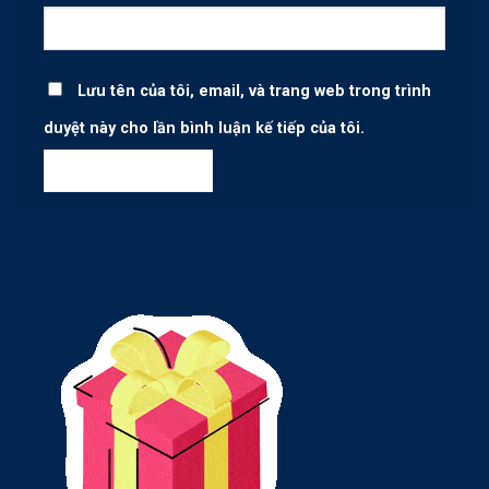
Lưu tên của tôi, email, và trang web trong trình
duyệt này cho lần bình luận kế tiếp của tôi.