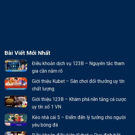
Bài Viết Mới Nhất
Điều khoản dịch vụ 123B – Nguyên tắc tham
gia cần nắm rõ
Giới thiệu Kubet – Sân chơi đổi thưởng uy tín
chất lượng
Giới thiệu 123B – Khám phá nền tảng cá cược
uy tín số 1 VN
Kèo nhà cái 5 – Điểm đến lý tưởng cho người
yêu bóng đá