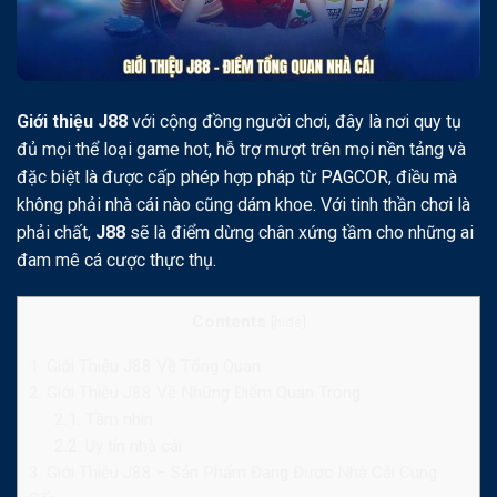
Giới thiệu J88
với cộng đồng người chơi, đây là nơi quy tụ
đủ mọi thể loại game hot, hỗ trợ mượt trên mọi nền tảng và
đặc biệt là được cấp phép hợp pháp từ PAGCOR, điều mà
không phải nhà cái nào cũng dám khoe. Với tinh thần chơi là
phải chất,
J88
sẽ là điểm dừng chân xứng tầm cho những ai
đam mê cá cược thực thụ.
Contents
[
hide
]
1.
Giới Thiệu J88 Về Tổng Quan
2.
Giới Thiệu J88 Về Những Điểm Quan Trọng
2.1.
Tầm nhìn
2.2.
Uy tín nhà cái
3.
Giới Thiệu J88 – Sản Phẩm Đang Được Nhà Cái Cung