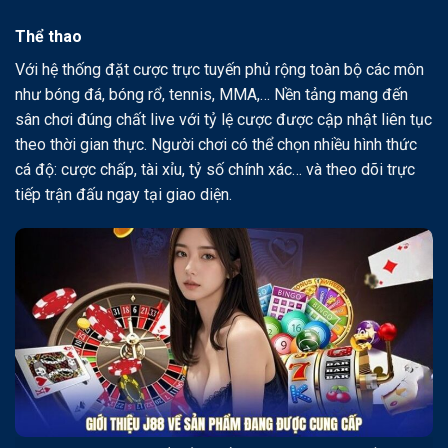
Thể thao
Với hệ thống đặt cược trực tuyến phủ rộng toàn bộ các môn
như bóng đá, bóng rổ, tennis, MMA,… Nền tảng mang đến
sân chơi đúng chất live với tỷ lệ cược được cập nhật liên tục
theo thời gian thực. Người chơi có thể chọn nhiều hình thức
cá độ: cược chấp, tài xỉu, tỷ số chính xác… và theo dõi trực
tiếp trận đấu ngay tại giao diện.