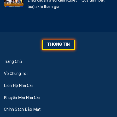
Điều khoản điều kiện Kubet – Quy định bắt
buộc khi tham gia
THÔNG TIN
Trang Chủ
Về Chúng Tôi
Liên Hệ Nhà Cái
Khuyến Mãi Nhà Cái
Chính Sách Bảo Mật