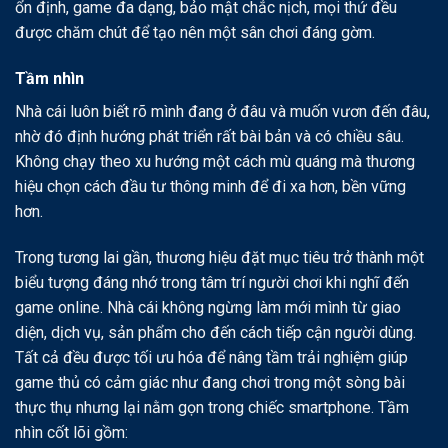
ổn định, game đa dạng, bảo mật chắc nịch, mọi thứ đều
được chăm chút để tạo nên một sân chơi đáng gờm.
Tầm nhìn
Nhà cái luôn biết rõ mình đang ở đâu và muốn vươn đến đâu,
nhờ đó định hướng phát triển rất bài bản và có chiều sâu.
Không chạy theo xu hướng một cách mù quáng mà thương
hiệu chọn cách đầu tư thông minh để đi xa hơn, bền vững
hơn.
Trong tương lai gần, thương hiệu đặt mục tiêu trở thành một
biểu tượng đáng nhớ trong tâm trí người chơi khi nghĩ đến
game online. Nhà cái không ngừng làm mới mình từ giao
diện, dịch vụ, sản phẩm cho đến cách tiếp cận người dùng.
Tất cả đều được tối ưu hóa để nâng tầm trải nghiệm giúp
game thủ có cảm giác như đang chơi trong một sòng bài
thực thụ nhưng lại nằm gọn trong chiếc smartphone. Tầm
nhìn cốt lõi gồm: