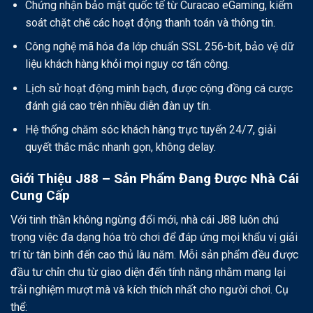
Chứng nhận bảo mật quốc tế từ Curacao eGaming, kiểm
soát chặt chẽ các hoạt động thanh toán và thông tin.
Công nghệ mã hóa đa lớp chuẩn SSL 256-bit, bảo vệ dữ
liệu khách hàng khỏi mọi nguy cơ tấn công.
Lịch sử hoạt động minh bạch, được cộng đồng cá cược
đánh giá cao trên nhiều diễn đàn uy tín.
Hệ thống chăm sóc khách hàng trực tuyến 24/7, giải
quyết thắc mắc nhanh gọn, không delay.
Giới Thiệu J88 – Sản Phẩm Đang Được Nhà Cái
Cung Cấp
Với tinh thần không ngừng đổi mới, nhà cái J88 luôn chú
trọng việc đa dạng hóa trò chơi để đáp ứng mọi khẩu vị giải
trí từ tân binh đến cao thủ lâu năm. Mỗi sản phẩm đều được
đầu tư chỉn chu từ giao diện đến tính năng nhằm mang lại
trải nghiệm mượt mà và kích thích nhất cho người chơi. Cụ
thể: