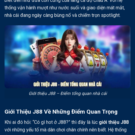
biết đến như đứa con cưng của làng cá độ châu Á. Với hệ
thống vận hành mượt như nước suối và giao diện mát mắt,
nhà cái đang ngày càng bùng nổ và chiếm trọn spotlight.
Giới thiệu J88 – Điểm tổng quan nhà cái
Giới Thiệu J88 Về Những Điểm Quan Trọng
Khi ai đó hỏi: “Có gì hot ở J88?” thì đây là lúc
giới thiệu J88
với những yếu tố mà dân chơi chân chính nên biết. Hệ thống