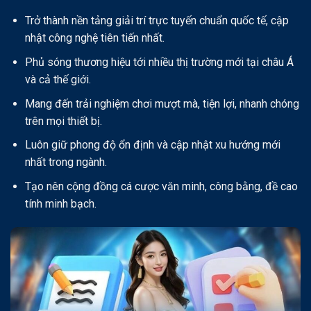
Trở thành nền tảng giải trí trực tuyến chuẩn quốc tế, cập
nhật công nghệ tiên tiến nhất.
Phủ sóng thương hiệu tới nhiều thị trường mới tại châu Á
và cả thế giới.
Mang đến trải nghiệm chơi mượt mà, tiện lợi, nhanh chóng
trên mọi thiết bị.
Luôn giữ phong độ ổn định và cập nhật xu hướng mới
nhất trong ngành.
Tạo nên cộng đồng cá cược văn minh, công bằng, đề cao
tính minh bạch.