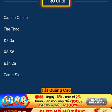
TRÒ CHƠI
Casino Online
Thể Thao
Đá Gà
Xổ Số
Bắn Cá
Game Slot
Tắt Quảng Cáo