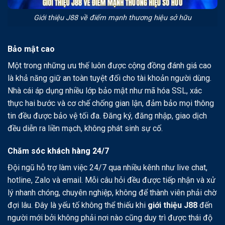
Giới thiệu J88 về điểm mạnh thương hiệu sở hữu
Bảo mật cao
Một trong những ưu thế luôn được cộng đồng đánh giá cao
là khả năng giữ an toàn tuyệt đối cho tài khoản người dùng.
Nhà cái áp dụng nhiều lớp bảo mật như mã hóa SSL, xác
thực hai bước và cơ chế chống gian lận, đảm bảo mọi thông
tin đều được bảo vệ tối đa. Đăng ký, đăng nhập, giao dịch
đều diễn ra liền mạch, không phát sinh sự cố.
Chăm sóc khách hàng 24/7
Đội ngũ hỗ trợ làm việc 24/7 qua nhiều kênh như live chat,
hotline, Zalo và email. Mỗi câu hỏi đều được tiếp nhận và xử
lý nhanh chóng, chuyên nghiệp, không để thành viên phải chờ
đợi lâu. Đây là yếu tố không thể thiếu khi
giới thiệu J88
đến
người mới bởi không phải nơi nào cũng duy trì được thái độ